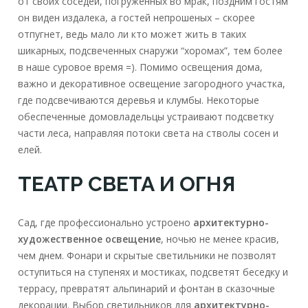
от своих соседей, погруженных во мрак, поздним гостям
он виден издалека, а гостей непрошеных – скорее
отпугнет, ведь мало ли кто может жить в таких
шикарных, подсвеченных снаружи “хоромах”, тем более
в наше суровое время =). Помимо освещения дома,
важно и декоративное освещение загородного участка,
где подсвечиваются деревья и клумбы. Некоторые
обеспеченные домовладельцы устраивают подсветку
части леса, направляя потоки света на стволы сосен и
елей.
ТЕАТР СВЕТА И ОГНЯ
Сад, где профессионально устроено
архитектурно-
художественное освещение
, ночью не менее красив,
чем днем. Фонари и скрытые светильники не позволят
оступиться на ступенях и мостиках, подсветят беседку и
террасу, превратят альпинарий и фонтан в сказочные
декорации. Выбор светильников для
архитектурно-