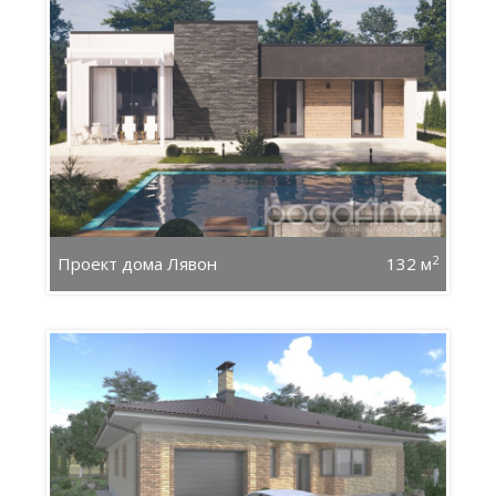
2
Проект дома Лявон
132 м