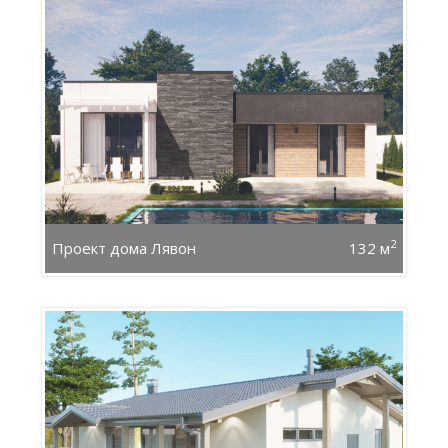
2
Проект дома Лявон
132 м